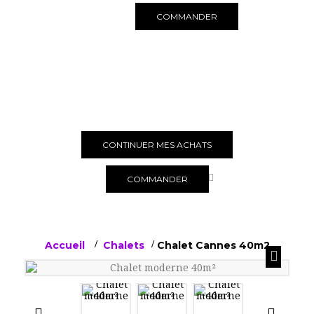
COMMANDER
Produit ajouté au panier avec succès
Quantité
Total
Il y a 1 produit dans votre panier.
Total produits
Total TTC
CONTINUER MES ACHATS
COMMANDER
Accueil
>
Chalets
>
Chalet Cannes 40m2