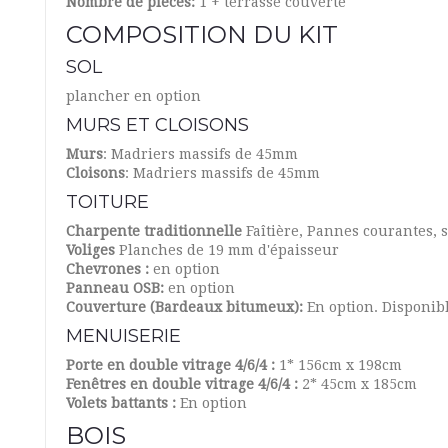
Nombre de pièces:
1 + terrasse couverte
COMPOSITION DU KIT
SOL
plancher en option
MURS ET CLOISONS
Murs
: Madriers massifs de 45mm
Cloisons
: Madriers massifs de 45mm
TOITURE
Charpente traditionnelle
Faîtière, Pannes courantes, 
Voliges
Planches de 19 mm d'épaisseur
Chevrones :
en option
Panneau OSB:
en option
Couverture (Bardeaux bitumeux):
En option. Disponib
MENUISERIE
Porte en double vitrage 4/6/4 :
1* 156cm x 198cm
Fenêtres en double vitrage 4/6/4 :
2* 45cm x 185cm
Volets battants :
En option
BOIS