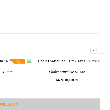
‹
›
Vente!
m² 45mm
Chalet Vaucluse 61 M2
14 900,00 €
BULLETIN