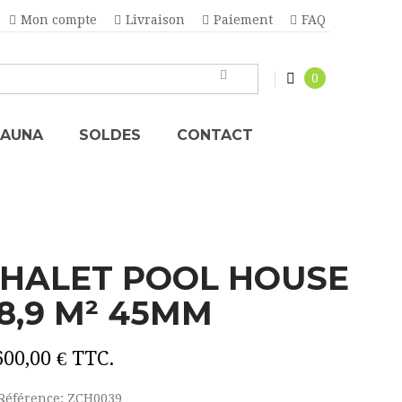
Mon compte
Livraison
Paiement
FAQ
0
SAUNA
SOLDES
CONTACT
HALET POOL HOUSE
8,9 M² 45MM
600,00 €
TTC.
Référence:
ZCH0039