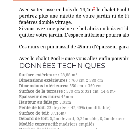
2
Avec sa terrasse en bois de 14,4m
le chalet Pool 
perdrez plus une miette de votre jardin ni de l’é
fenêtres double vitrage.
Si vous avez une piscine ce bel abris en bois est id
quitter votre jardin. L'espace intérieur pourra a
Ces murs en pin massif de 45mm d'épaisseur garant
Avec le chalet Pool House vous allez enfin pouvoir 
DONNÉES TECHNIQUES
Surface extérieure :
28,88 m²
Dimensions extérieures :
760 cm x 380 cm
Dimensions intérieures:
350 cm x 350 cm
Surface de la terrasse :
370 cm x 331 cm; 14,4 m²
Epaisseur des murs:
45mm
Hauteur au faîtage:
3,03m
Pente de toit:
23 degrée = 42,45% (modifiable)
Surface de toit:
37,16m
²
Débord de toit:
0,2m devant; 0,24m côte; 0,2m derière
Modèle constructif:
madriers empilés