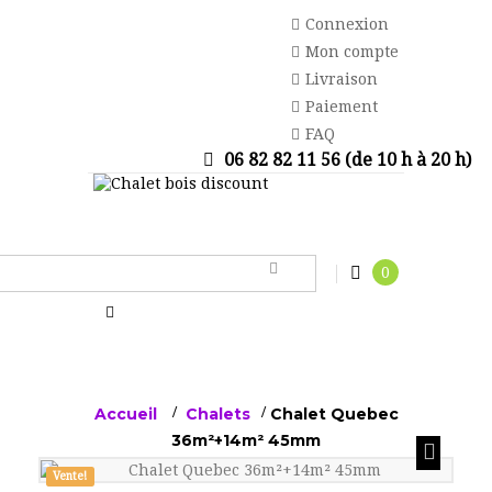
Connexion
Mon compte
Livraison
Paiement
FAQ
06 82 82 11 56 (de 10 h à 20 h)
0
Basculer
la
navigation
Accueil
>
Chalets
>
Chalet Quebec
36m²+14m² 45mm
Vente!