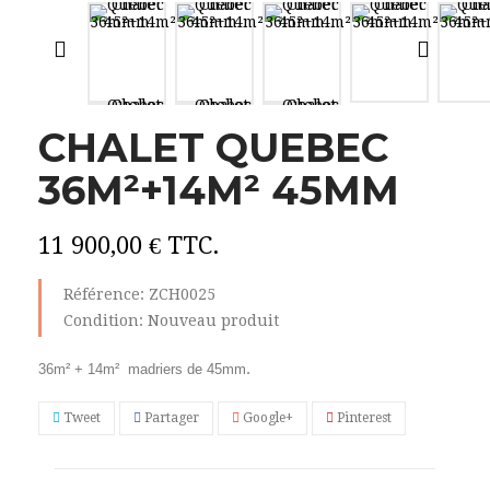
CHALET QUEBEC
36M²+14M² 45MM
11 900,00 €
TTC.
Référence:
ZCH0025
Condition:
Nouveau produit
.
36m² + 14m² madriers de 45mm
Tweet
Partager
Google+
Pinterest