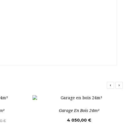
‹
›
4m²
Garage En Bois 24m²
4 050,00 €
0 €