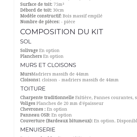
Surface de toit:
75m²
Débord de toit:
30cm
Modèle constructif:
Bois massif empilé
Nombre de pièces:
- pièce
COMPOSITION DU KIT
SOL
Solivage
En option
Planchers
En option
MURS ET CLOISONS
Murs
Madriers massifs de 44mm
Cloisons
1 cloison - madriers massifs de 44mm
TOITURE
Charpente traditionnelle
Faîtière, Pannes courantes, 
Voliges
Planches de 20 mm d'épaisseur
Chevrones :
En option
Panneau OSB:
En option
Couverture (Bardeaux bitumeux):
En option. Disponib
MENUISERIE