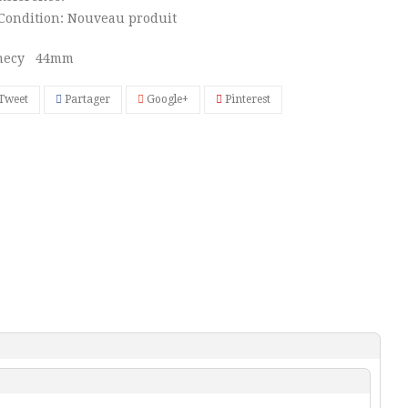
Condition:
Nouveau produit
necy 44mm
Tweet
Partager
Google+
Pinterest