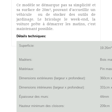
Ce modèle se démarque pas sa simplicité et
sa surface de 20m², pouvant d’accueillir un
véhicule ou de stocker des outils de
jardinage. Le bricolage le week-end, la
voiture prête à démarrer les matins, c’est
maintenant possible.
Détails techniques:
Superficie:
19.26m
Madriers:
Bois m
Matériaux:
Pin mas
Dimensions extérieures (largeur x profondeur):
360cm x
Dimensions intérieures (largeur x profondeur):
331cm x
Épaisseur des murs:
44mm
Hauteur minimum des cloisons
:
209cm