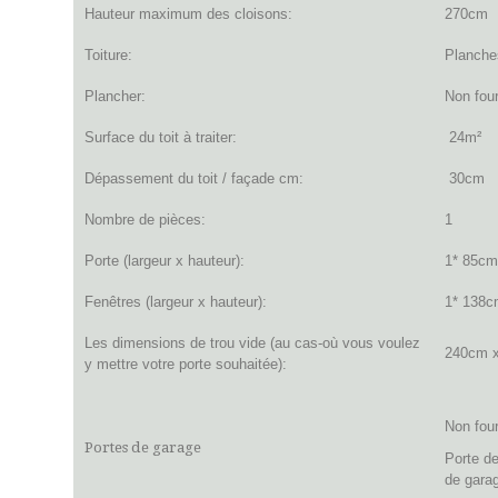
Hauteur maximum des cloisons:
270cm
Toiture:
Planche
Plancher:
Non four
Surface du toit à traiter:
24m²
Dépassement du toit / façade cm:
30cm
Nombre de pièces:
1
Porte (largeur x hauteur):
1* 85c
Fenêtres (largeur x hauteur):
1* 138c
Les dimensions de trou vide (au cas-où vous voulez
240cm 
y mettre votre porte souhaitée):
Non fou
Portes de garage
Porte de
de garag