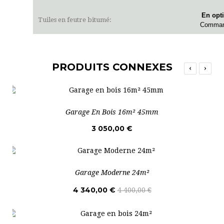
En opt
Tuiles en feutre bitumé:
Command
PRODUITS CONNEXES
‹
›
Garage En Bois 16m² 45mm
3 050,00 €
Garage Moderne 24m²
4 340,00 €
4 400,00 €