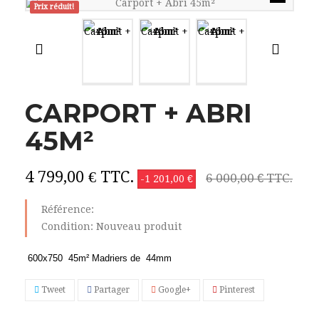
Prix ​​réduit!
CARPORT + ABRI
45M²
4 799,00 €
TTC.
6 000,00 €
TTC.
-1 201,00 €
Référence:
Condition:
Nouveau produit
600x750 45m² Madriers de 44mm
Tweet
Partager
Google+
Pinterest