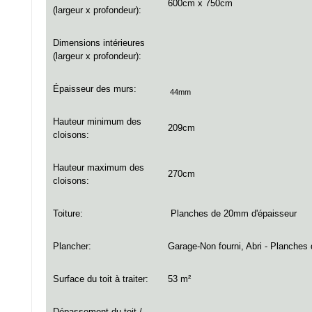
600cm x 750cm
(largeur x profondeur):
Dimensions intérieures
(largeur x profondeur):
Épaisseur des murs:
44mm
Hauteur minimum des
209cm
cloisons
:
Hauteur maximum des
270cm
cloisons:
Toiture:
Planches de 20mm d'épaisseur
Plancher:
Garage-Non fourni, Abri -
Planches 
Surface du toit à traiter:
53 m²
Dépassement du toit /