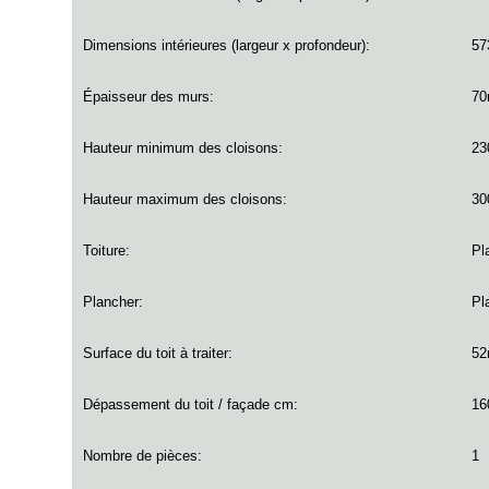
Dimensions intérieures (largeur x profondeur):
57
Épaisseur des murs:
7
Hauteur minimum des cloisons
:
23
Hauteur maximum des cloisons:
30
Toiture:
Pl
Plancher:
Pl
Surface du toit à traiter:
5
Dépassement du toit / façade cm:
1
Nombre de pièces:
1