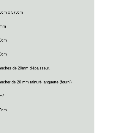
3cm x 573cm
0mm
0cm
0cm
anches de 20mm d'épaisseur.
ancher de 20 mm rainuré languette (fourni)
2m²
60cm