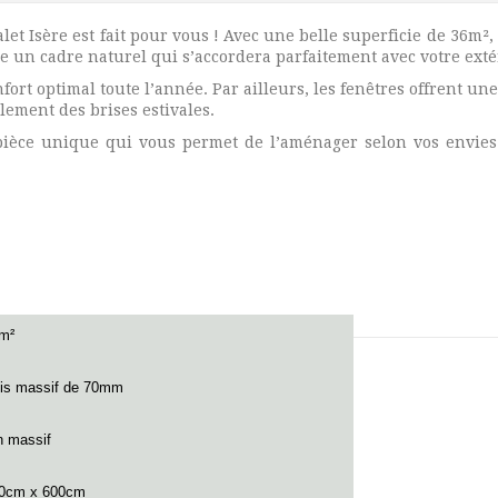
t Isère est fait pour vous ! Avec une belle superficie de 36m², 
re un cadre naturel qui s’accordera parfaitement avec votre ex
rt optimal toute l’année. Par ailleurs, les fenêtres offrent une
lement des brises estivales.
 pièce unique qui vous permet de l’aménager selon vos envies
6m²
is massif de 70mm
n massif
0cm x 600cm