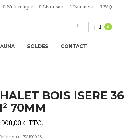
Mon compte
Livraison
Paiement
FAQ
0
SAUNA
SOLDES
CONTACT
HALET BOIS ISERE 36
² 70MM
 900,00 €
TTC.
Référence:
ZCH0028