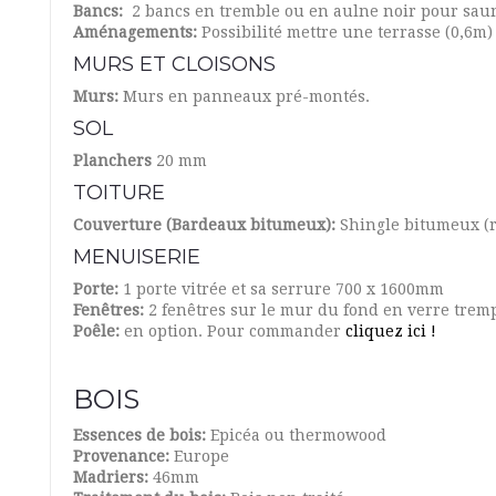
Bancs:
2 bancs en tremble ou en aulne noir pour sau
Aménagements:
Possibilité mettre une terrasse (0,6m)
MURS ET CLOISONS
Murs:
Murs en panneaux pré-montés.
SOL
Planchers
20 mm
TOITURE
Couverture (Bardeaux bitumeux):
Shingle bitumeux (ro
MENUISERIE
Porte:
1 porte vitrée et sa serrure 700 x 1600mm
Fenêtres:
2 fenêtres sur le mur du fond en verre tre
Poêle:
en option. Pour commander
cliquez ici !
BOIS
Essences de bois:
Epicéa ou thermowood
Provenance:
Europe
Madriers:
46mm