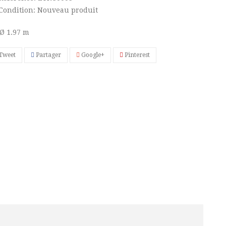
Condition:
Nouveau produit
Ø 1.97 m
Tweet
Partager
Google+
Pinterest