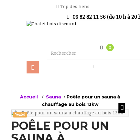
Top des liens
06 82 82 11 56 (de 10 h à 20 
0
Basculer
la
navigation
Accueil
>
Sauna
>
Poêle pour un sauna à
chauffage au bois 13kw
Vente!
POÊLE POUR UN
SAUNA À