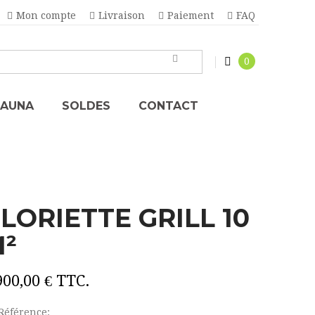
Mon compte
Livraison
Paiement
FAQ
0
SAUNA
SOLDES
CONTACT
LORIETTE GRILL 10
²
900,00 €
TTC.
Référence: