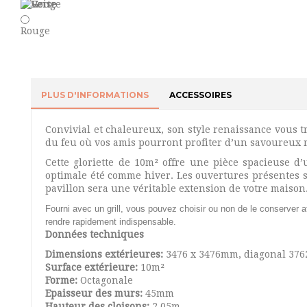
Rouge
PLUS D'INFORMATIONS
ACCESSOIRES
Convivial et chaleureux, son style renaissance vous t
du feu où vos amis pourront profiter d’un savoureux 
Cette gloriette de 10m² offre une pièce spacieuse d
optimale été comme hiver. Les ouvertures présentes s
pavillon sera une véritable extension de votre maison
Fourni avec un grill, vous pouvez choisir ou non de le conserver af
rendre rapidement indispensable.
Données techniques
Dimensions extérieures:
3476 x 3476mm, diagonal 37
Surface extérieure:
10m²
Forme:
Octagonale
Epaisseur des murs:
45mm
Hauteur des cloisons:
2,05m